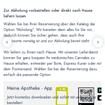
Zur Abholung vorbestellen oder direkt nach Hause
T
liefern lassen
R
Wählen Sie bei Ihrer Reservierung über den Katalog die
We
Option "Abholung". Wir bereiten dann alles für Sie vor,
mü
dadurch können Sie sicher gehen, dass auch Ihre
E
Blütensorte vorrätig ist und zur Abholung bereit steht.
wa
Ei
Wir liefern zu Ihnen nach Hause. Mit unserem Lieferdienst
können Sie ganz bequem Ihr medizinisches Cannabis zu
Se
Hause erhalten, entweder per Bote, Express Kurier oder mit
Na
dem Postversand. Wählen Sie bei der Reservierung dazu
ko
einfach die passende Option.
Meine Apotheke - App
Jetzt kostenlos downloaden und sofort mit unserer App
bestellen!