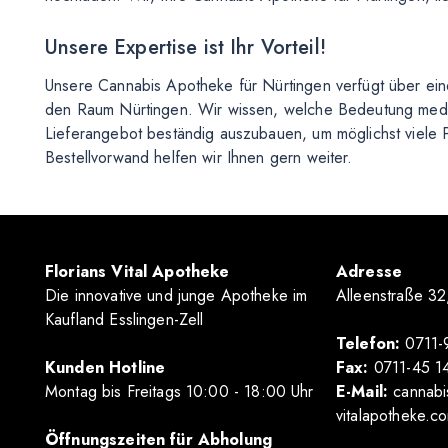
Unsere Expertise ist Ihr Vorteil!
Unsere Cannabis Apotheke für Nürtingen verfügt über eine a
den Raum Nürtingen. Wir wissen, welche Bedeutung medizi
Lieferangebot beständig auszubauen, um möglichst viele 
Bestellvorwand helfen wir Ihnen gern weiter.
Florians Vital Apotheke
Adresse
Die innovative und junge Apotheke im
Alleenstraße 32
Kaufland Esslingen-Zell
Telefon:
0711-
Kunden Hotline
Fax:
0711-45 1
Montag bis Freitags 10
:00
- 18
:00
Uhr
E-Mail:
cannabi
vitalapotheke.c
Öffnungszeiten für Abholung