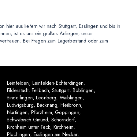
 hier aus liefern wir nach Stuttgart, Esslingen und bis in
nnen, ist es uns ein großes Anliegen, unser
e vertrauen. Bei Fragen zum Lagerbestand oder zum
Leinfelden
,
Leinfelden-Echterdingen
,
Filderstadt
,
Fellbach
,
Stuttgart
,
Böblingen
,
Sindelfingen
,
Leonberg
,
Waiblingen
,
Ludwigsburg
,
Backnang
,
Heilbronn
,
Nürtingen
,
Pforzheim
,
Göppingen
,
Schwäbisch Gmünd
,
Schorndorf
,
Kirchheim unter Teck
,
Kirchheim
,
Plochingen
,
Esslingen am Neckar
,