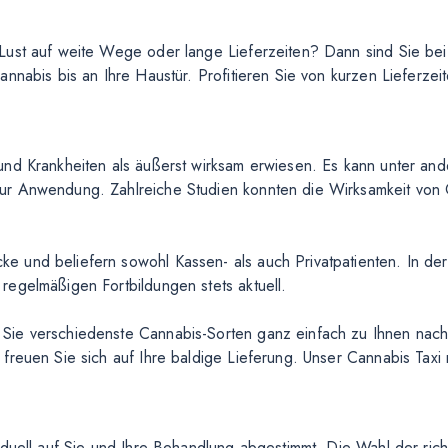
Lust auf weite Wege oder lange Lieferzeiten? Dann sind Sie bei 
nabis bis an Ihre Haustür. Profitieren Sie von kurzen Lieferzeite
und Krankheiten als äußerst wirksam erwiesen. Es kann unter an
r Anwendung. Zahlreiche Studien konnten die Wirksamkeit von C
 und beliefern sowohl Kassen- als auch Privatpatienten. In der
egelmäßigen Fortbildungen stets aktuell.
ie verschiedenste Cannabis-Sorten ganz einfach zu Ihnen nach 
freuen Sie sich auf Ihre baldige Lieferung. Unser Cannabis Taxi
iduell auf Sie und Ihre Behandlung abgestimmt. Die Wahl der ric