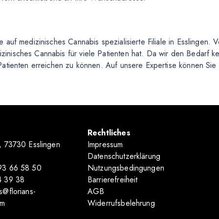
uf medizinisches Cannabis spezialisierte Filiale in Esslingen. Von
nisches Cannabis für viele Patienten hat. Da wir den Bedarf ke
Patienten erreichen zu können. Auf unsere Expertise können Si
Rechtliches
, 73730 Esslingen
Impressum
Datenschutzerklärung
93 66 58 50
Nutzungsbedingungen
4 39 38
Barrierefreiheit
s@florians-
AGB
om
Widerrufsbelehrung