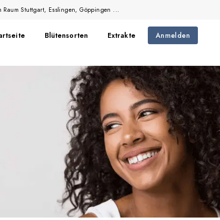
m Raum Stuttgart, Esslingen, Göppingen ...
artseite
Blütensorten
Extrakte
Anmelden